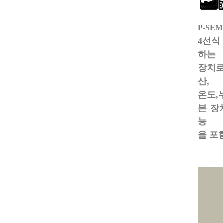
P-SE
4선식
하는
장치
산,
온도,
본 장
능
을
포함