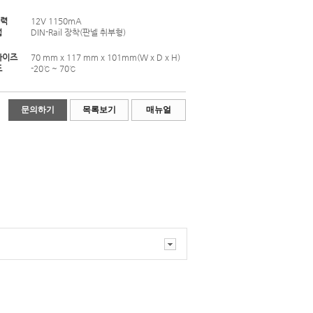
력
12V 1150mA
법
DIN-Rail 장착(판넬 취부형)
사이즈
70 mm x 117 mm x 101mm(W x D x H)
도
-20℃ ~ 70℃
문의하기
목록보기
매뉴얼