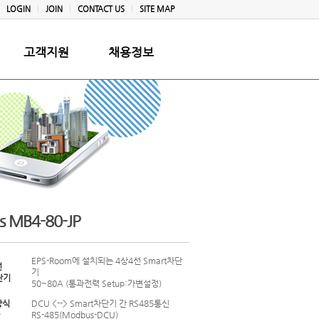
LOGIN
JOIN
CONTACT US
SITE MAP
고객지원
채용정보
s MB4-80-JP
EPS-Room에 설치되는 4상4선 Smart차단
선
기
단기
50~80A (통과전력 Setup:가변설정)
방식
DCU <--> Smart차단기 간 RS485통신
RS-485(Modbus-DCU)