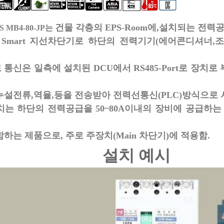
건물 각층의 EPS-Room에,설치되는 전력공
MS
MB4-80-JP
는
 Smart 지선차단기로 하단의 전력기기(에어콘디셔너,조
로
통신은 일측에 설치된 DCU에서 RS485-Port로 장치로
누설
전류,
역율,등을 전송받아 전력선통신(PLC)방식으로
치는 하단의 전력공급을 50~80A이내의 장비에 공급하는 
하는 제품으로, 주로 주장치(Main 차단기)에 적용함.
설치 예시