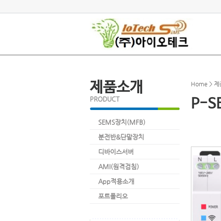
제품소개
Home > 
PRODUCT
P-S
SEMS장치(MFB)
분전반&단말장치
디바이스서버
AMI(원격검침)
App적용소개
포트폴리오